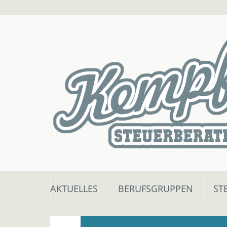
Skip
AKTUELLES
BERUFSGRUPPEN
ST
to
content