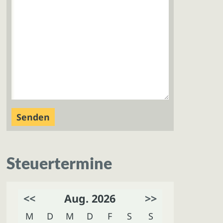
Steuertermine
<<
Aug. 2026
>>
M
D
M
D
F
S
S