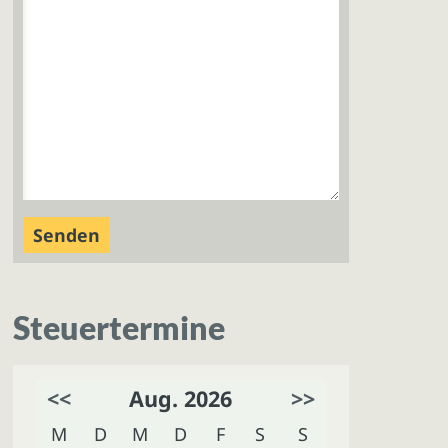
Steuertermine
<<
Aug. 2026
>>
M
D
M
D
F
S
S