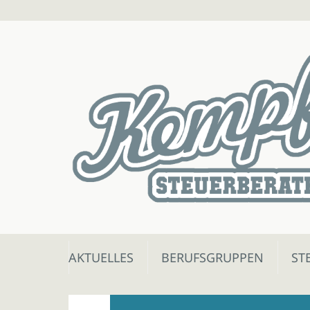
Skip
AKTUELLES
BERUFSGRUPPEN
ST
to
content