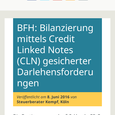
Skip
to
BFH: Bilanzierung
content
mittels Credit
Linked Notes
(CLN) gesicherter
Darlehensforderu
ngen
Veröffentlicht am
8. Juni 2016
von
Steuerberater Kempf, Köln