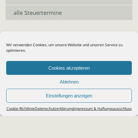
alle Steuertermine
Wir verwenden Cookies, um unsere Website und unseren Service zu
optimieren.
Cookies akzeptieren
Ablehnen
Einstellungen anzeigen
© 2026
Steuerberater Kempf, Köln - Steuerberatung Poll, Porz, Deutz, Mülheim,
Cookie-Richtlinie
Datenschutzerklärung
Impressum & Haftungsausschluss
Vingst, Ostheim, Kalk, Humboldt, Gremberg
Impressum
|
Datenschutz
Jobs & Karriere
Steuerberatung Köln
Formulare Download
Kontakt