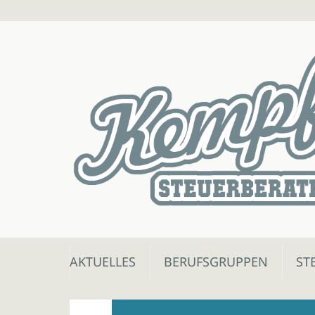
Skip
AKTUELLES
BERUFSGRUPPEN
ST
to
content