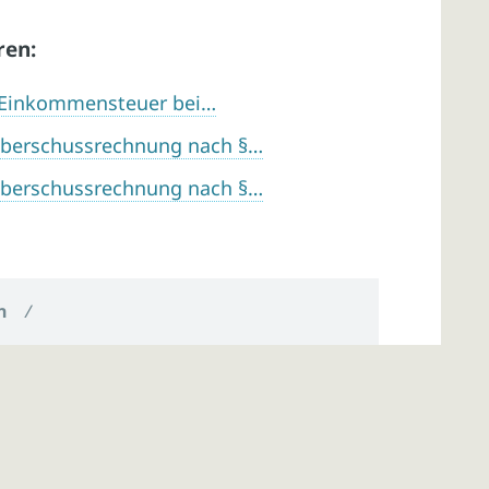
ren:
r Einkommensteuer bei…
überschussrechnung nach §…
überschussrechnung nach §…
n
/