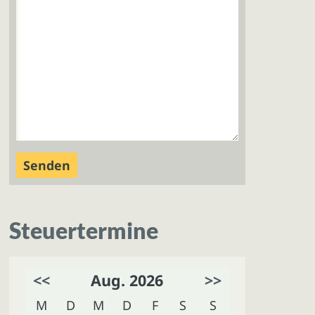
Steuertermine
<<
Aug. 2026
>>
M
D
M
D
F
S
S