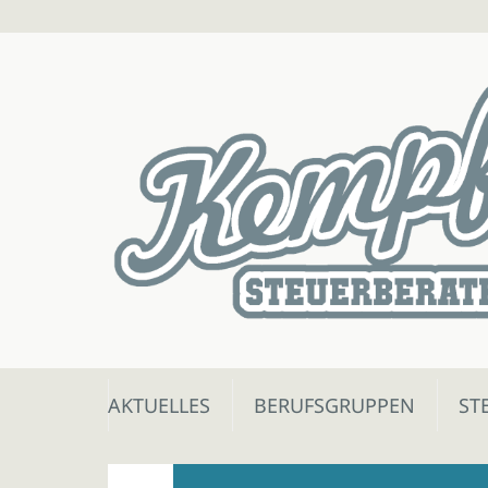
Skip
AKTUELLES
BERUFSGRUPPEN
ST
to
content