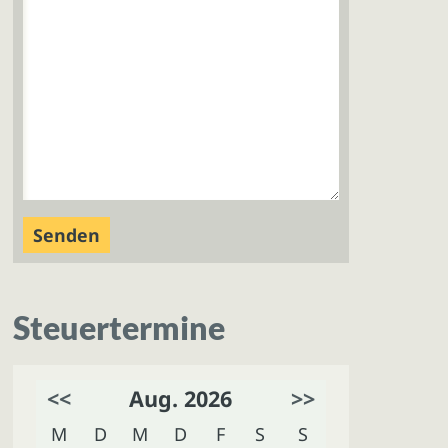
Steuertermine
<<
Aug. 2026
>>
M
D
M
D
F
S
S