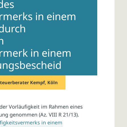
des
ermerks in einem
durch
n
ermerk in einem
ungsbescheid
teuerberater Kempf, Köln
er Vorläufigkeit im Rahmen eines
ung genommen (Az. VIII R 21/13).
figkeitsvermerks in einem