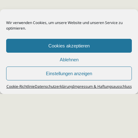
Wir verwenden Cookies, um unsere Website und unseren Service zu
optimieren.
Cookies akzeptieren
Ablehnen
Einstellungen anzeigen
© 2026
Steuerberater Kempf, Köln - Steuerberatung Poll, Porz, Deutz, Mülheim,
Cookie-Richtlinie
Datenschutzerklärung
Impressum & Haftungsausschluss
Vingst, Ostheim, Kalk, Humboldt, Gremberg
Impressum
|
Datenschutz
Jobs & Karriere
Steuerberatung Köln
Formulare Download
Kontakt
Cookie-Richtlinie (EU)
Ihr
Steuerberater in Köln
für
Steuererklärung
,
Einkommensteuer
,
Finanzbuchhaltung
,
Lohnabrechnung
,
Einnahmen-Überschuss-