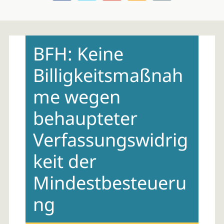
Skip
to
BFH: Keine
content
Billigkeitsmaßnah
me wegen
behaupteter
Verfassungswidrig
keit der
Mindestbesteueru
ng