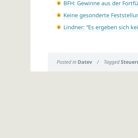
BFH: Gewinne aus der Fortf
Keine gesonderte Feststell
Lindner: “Es ergeben sich k
Posted in
Datev
/
Tagged
Steuer