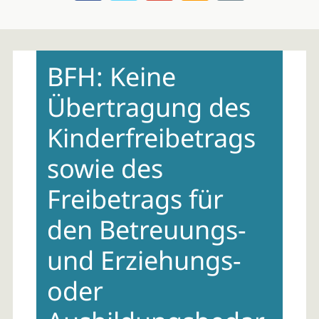
Skip
to
BFH: Keine
content
Übertragung des
Kinderfreibetrags
sowie des
Freibetrags für
den Betreuungs-
und Erziehungs-
oder