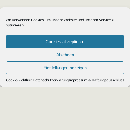
Wir verwenden Cookies, um unsere Website und unseren Service zu
optimieren.
Cookies akzeptieren
Ablehnen
Einstellungen anzeigen
© 2026
Steuerberater Kempf, Köln - Steuerberatung Poll, Porz, Deutz, Mülheim,
Cookie-Richtlinie
Datenschutzerklärung
Impressum & Haftungsausschluss
Vingst, Ostheim, Kalk, Humboldt, Gremberg
Impressum
|
Datenschutz
Jobs & Karriere
Steuerberatung Köln
Formulare Download
Kontakt
Cookie-Richtlinie (EU)
Ihr
Steuerberater in Köln
für
Steuererklärung
,
Einkommensteuer
,
Finanzbuchhaltung
,
Lohnabrechnung
,
Einnahmen-Überschuss-