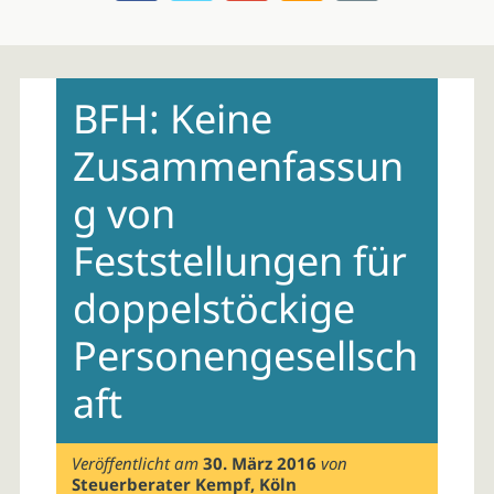
Skip
to
BFH: Keine
content
Zusammenfassun
g von
Feststellungen für
doppelstöckige
Personengesellsch
aft
Veröffentlicht am
30. März 2016
von
Steuerberater Kempf, Köln