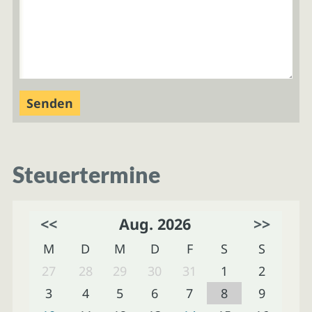
Steuertermine
<<
Aug. 2026
>>
M
D
M
D
F
S
S
27
28
29
30
31
1
2
3
4
5
6
7
8
9