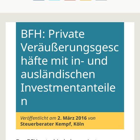
Skip
to
BFH: Private
content
Veräußerungsgesc
häfte mit in- und
ausländischen
Investmentanteile
n
Veröffentlicht am
2. März 2016
von
Steuerberater Kempf, Köln