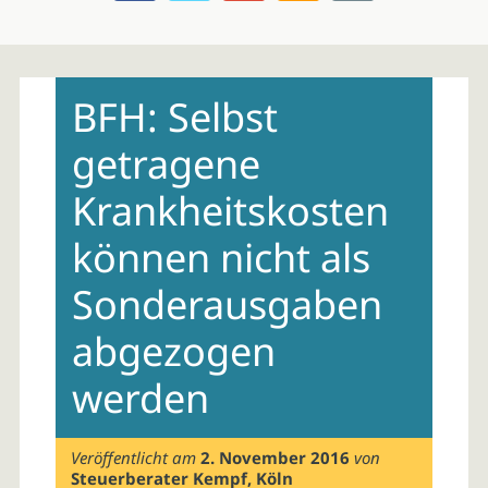
Skip
to
BFH: Selbst
content
getragene
Krankheitskosten
können nicht als
Sonderausgaben
abgezogen
werden
Veröffentlicht am
2. November 2016
von
Steuerberater Kempf, Köln