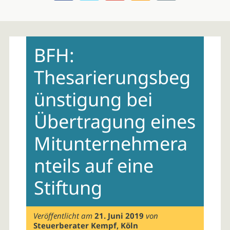
Skip
to
BFH:
content
Thesarierungsbeg
ünstigung bei
Übertragung eines
Mitunternehmera
nteils auf eine
Stiftung
Veröffentlicht am
21. Juni 2019
von
Steuerberater Kempf, Köln