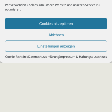
Wir verwenden Cookies, um unsere Website und unseren Service zu
optimieren.
Cookies akzeptieren
Ablehnen
Einstellungen anzeigen
© 2026
Steuerberater Kempf, Köln - Steuerberatung Poll, Porz, Deutz, Mülheim,
Cookie-Richtlinie
Datenschutzerklärung
Impressum & Haftungsausschluss
Vingst, Ostheim, Kalk, Humboldt, Gremberg
Impressum
|
Datenschutz
Jobs & Karriere
Steuerberatung Köln
Formulare Download
Kontakt
Cookie-Richtlinie (EU)
Ihr
Steuerberater in Köln
für
Steuererklärung
,
Einkommensteuer
,
Finanzbuchhaltung
,
Lohnabrechnung
,
Einnahmen-Überschuss-
Rechnung
,
Jahresabschluss
.
Steuerberatung
zu
Erbschaftssteuer
,
Lohnsteu
erjahresausgleich
,
Werbungskosten
,
Fahrtkosten
.
Webdesign & SEO: da Agency, Köln