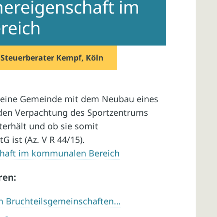
ereigenschaft im
reich
n
Steuerberater Kempf, Köln
b eine Gemeinde mit dem Neubau eines
nden Verpachtung des Sportzentrums
terhält und ob sie somit
G ist (Az. V R 44/15).
haft im kommunalen Bereich
ren:
n Bruchteilsgemeinschaften…