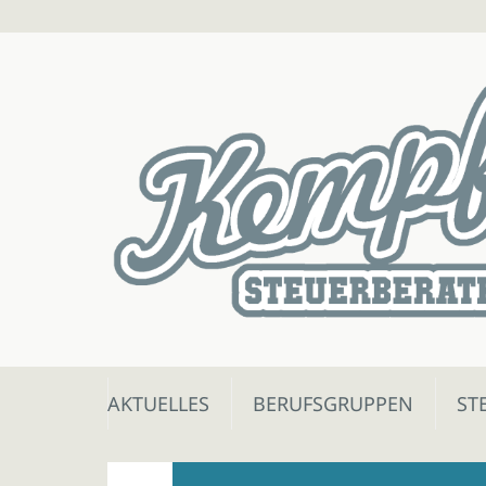
Skip
AKTUELLES
BERUFSGRUPPEN
ST
to
content