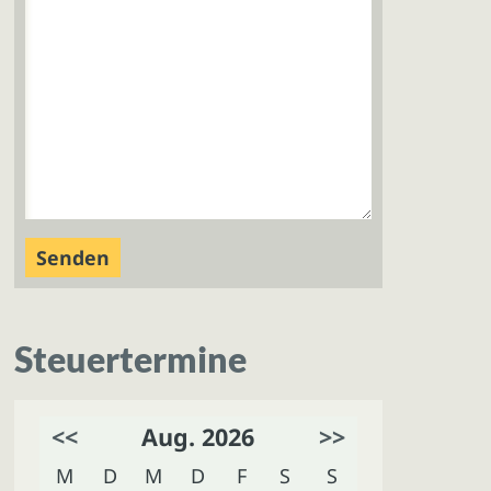
Steuertermine
<<
Aug. 2026
>>
M
D
M
D
F
S
S