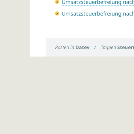
Umsatzsteuerbefreiung nac
Umsatzsteuerbefreiung nac
Posted in
Datev
/
Tagged
Steuer