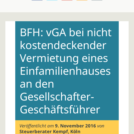
Skip
to
BFH: vGA bei nicht
content
kostendeckender
Vermietung eines
Einfamilienhauses
an den
Gesellschafter-
Geschäftsführer
Veröffentlicht am
9. November 2016
von
Steuerberater Kempf, Köln