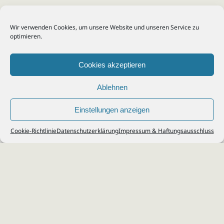
Wir verwenden Cookies, um unsere Website und unseren Service zu
optimieren.
Cookies akzeptieren
Ablehnen
Einstellungen anzeigen
© 2026
Steuerberater Kempf, Köln - Steuerberatung Poll, Porz, Deutz, Mülheim,
Cookie-Richtlinie
Datenschutzerklärung
Impressum & Haftungsausschluss
Vingst, Ostheim, Kalk, Humboldt, Gremberg
Impressum
|
Datenschutz
Jobs & Karriere
Steuerberatung Köln
Formulare Download
Kontakt
Cookie-Richtlinie (EU)
Ihr
Steuerberater in Köln
für
Steuererklärung
,
Einkommensteuer
,
Finanzbuchhaltung
,
Lohnabrechnung
,
Einnahmen-Überschuss-
Rechnung
,
Jahresabschluss
.
Steuerberatung
zu
Erbschaftssteuer
,
Lohnsteu