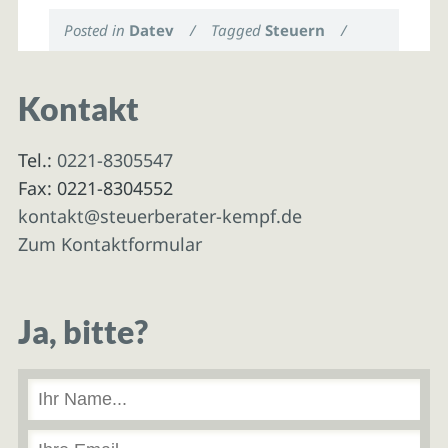
Posted in
Datev
/
Tagged
Steuern
/
Kontakt
Tel.:
0221-8305547
Fax: 0221-8304552
kontakt@steuerberater-kempf.de
Zum Kontaktformular
Ja, bitte?