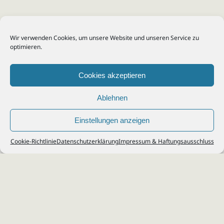
Wir verwenden Cookies, um unsere Website und unseren Service zu
optimieren.
Cookies akzeptieren
Ablehnen
Einstellungen anzeigen
© 2026
Steuerberater Kempf, Köln - Steuerberatung Poll, Porz, Deutz, Mülheim,
Cookie-Richtlinie
Datenschutzerklärung
Impressum & Haftungsausschluss
Vingst, Ostheim, Kalk, Humboldt, Gremberg
Impressum
|
Datenschutz
Jobs & Karriere
Steuerberatung Köln
Formulare Download
Kontakt
Cookie-Richtlinie (EU)
Ihr
Steuerberater in Köln
für
Steuererklärung
,
Einkommensteuer
,
Finanzbuchhaltung
,
Lohnabrechnung
,
Einnahmen-Überschuss-