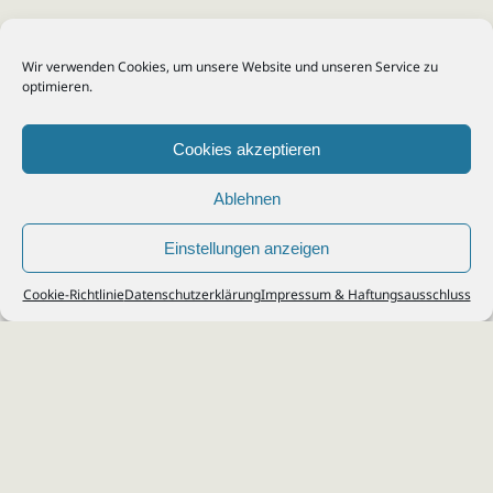
Wir verwenden Cookies, um unsere Website und unseren Service zu
optimieren.
Cookies akzeptieren
Ablehnen
Einstellungen anzeigen
© 2026
Steuerberater Kempf, Köln - Steuerberatung Poll, Porz, Deutz, Mülheim,
Cookie-Richtlinie
Datenschutzerklärung
Impressum & Haftungsausschluss
Vingst, Ostheim, Kalk, Humboldt, Gremberg
Impressum
|
Datenschutz
Jobs & Karriere
Steuerberatung Köln
Formulare Download
Kontakt
Cookie-Richtlinie (EU)
Ihr
Steuerberater in Köln
für
Steuererklärung
,
Einkommensteuer
,
Finanzbuchhaltung
,
Lohnabrechnung
,
Einnahmen-Überschuss-