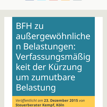
Skip
to
BFH zu
content
außergewöhnliche
n Belastungen:
Verfassungsmäßig
keit der Kürzung
um zumutbare
Belastung
Veröffentlicht am
23. Dezember 2015
von
Steuerberater Kempf, Köln