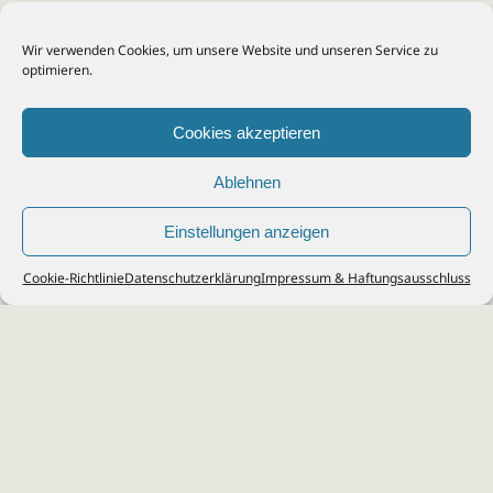
Wir verwenden Cookies, um unsere Website und unseren Service zu
optimieren.
Cookies akzeptieren
Ablehnen
Einstellungen anzeigen
© 2026
Steuerberater Kempf, Köln - Steuerberatung Poll, Porz, Deutz, Mülheim,
Cookie-Richtlinie
Datenschutzerklärung
Impressum & Haftungsausschluss
Vingst, Ostheim, Kalk, Humboldt, Gremberg
Impressum
|
Datenschutz
Jobs & Karriere
Steuerberatung Köln
Formulare Download
Kontakt
Cookie-Richtlinie (EU)
Ihr
Steuerberater in Köln
für
Steuererklärung
,
Einkommensteuer
,
Finanzbuchhaltung
,
Lohnabrechnung
,
Einnahmen-Überschuss-
Rechnung
,
Jahresabschluss
.
Steuerberatung
zu
Erbschaftssteuer
,
Lohnsteu