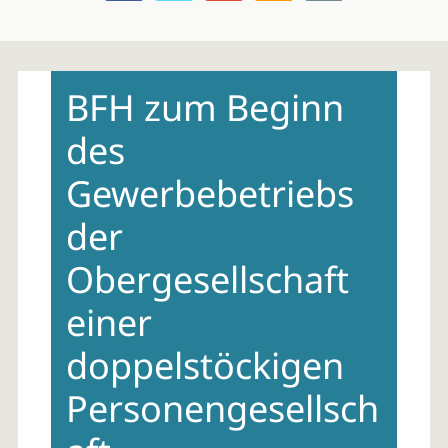
Skip
to
BFH zum Beginn
content
des
Gewerbebetriebs
der
Obergesellschaft
einer
doppelstöckigen
Personengesellsch