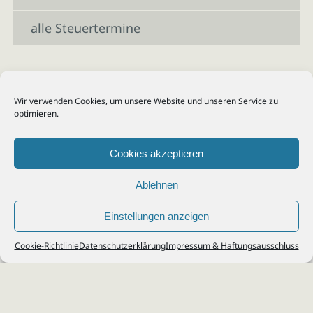
alle Steuertermine
Wir verwenden Cookies, um unsere Website und unseren Service zu
optimieren.
Cookies akzeptieren
Ablehnen
Einstellungen anzeigen
© 2026
Steuerberater Kempf, Köln - Steuerberatung Poll, Porz, Deutz, Mülheim,
Cookie-Richtlinie
Datenschutzerklärung
Impressum & Haftungsausschluss
Vingst, Ostheim, Kalk, Humboldt, Gremberg
Impressum
|
Datenschutz
Jobs & Karriere
Steuerberatung Köln
Formulare Download
Kontakt