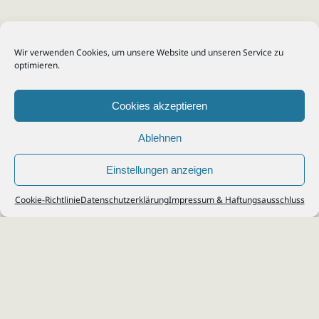
Wir verwenden Cookies, um unsere Website und unseren Service zu
optimieren.
Cookies akzeptieren
Ablehnen
Einstellungen anzeigen
© 2026
Steuerberater Kempf, Köln - Steuerberatung Poll, Porz, Deutz, Mülheim,
Cookie-Richtlinie
Datenschutzerklärung
Impressum & Haftungsausschluss
Vingst, Ostheim, Kalk, Humboldt, Gremberg
Impressum
|
Datenschutz
Jobs & Karriere
Steuerberatung Köln
Formulare Download
Kontakt
Cookie-Richtlinie (EU)
Ihr
Steuerberater in Köln
für
Steuererklärung
,
Einkommensteuer
,
Finanzbuchhaltung
,
Lohnabrechnung
,
Einnahmen-Überschuss-