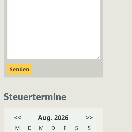
Steuertermine
<<
Aug. 2026
>>
M
D
M
D
F
S
S