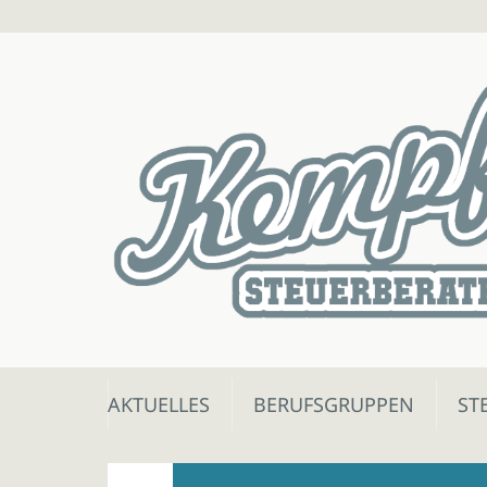
Skip
AKTUELLES
BERUFSGRUPPEN
ST
to
content