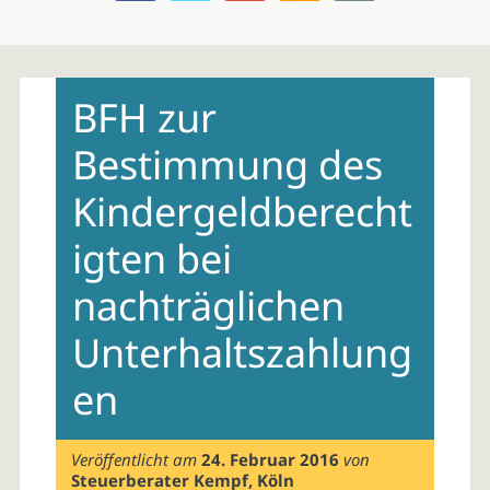
Skip
to
BFH zur
content
Bestimmung des
Kindergeldberecht
igten bei
nachträglichen
Unterhaltszahlung
en
Veröffentlicht am
24. Februar 2016
von
Steuerberater Kempf, Köln