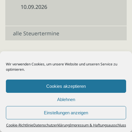
10.09.2026
alle Steuertermine
Wir verwenden Cookies, um unsere Website und unseren Service zu
optimieren.
Cookies akzeptieren
Ablehnen
Einstellungen anzeigen
© 2026
Steuerberater Kempf, Köln - Steuerberatung Poll, Porz, Deutz, Mülheim,
Cookie-Richtlinie
Datenschutzerklärung
Impressum & Haftungsausschluss
Vingst, Ostheim, Kalk, Humboldt, Gremberg