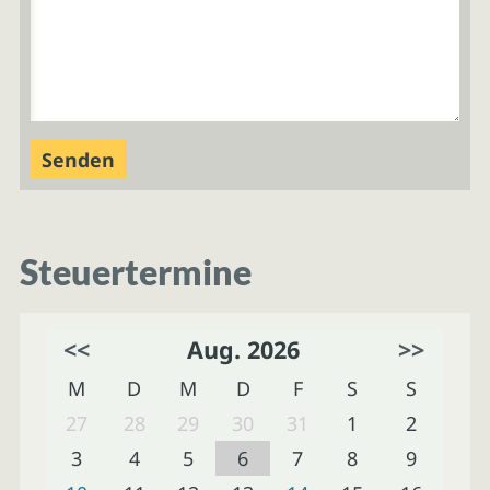
Steuertermine
<<
Aug. 2026
>>
M
D
M
D
F
S
S
27
28
29
30
31
1
2
3
4
5
6
7
8
9