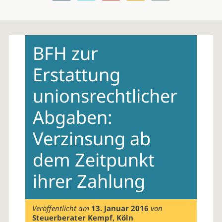
Skip
to
BFH zur
content
Erstattung
unionsrechtlicher
Abgaben:
Verzinsung ab
dem Zeitpunkt
ihrer Zahlung
Veröffentlicht am
13. Januar 2016
von
Steuerberater Kempf, Köln