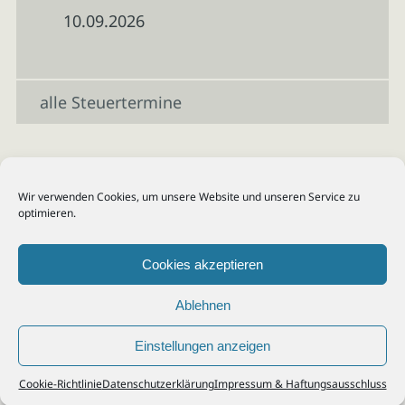
10.09.2026
alle Steuertermine
Wir verwenden Cookies, um unsere Website und unseren Service zu
optimieren.
Cookies akzeptieren
Ablehnen
Einstellungen anzeigen
© 2026
Steuerberater Kempf, Köln - Steuerberatung Poll, Porz, Deutz, Mülheim,
Cookie-Richtlinie
Datenschutzerklärung
Impressum & Haftungsausschluss
Vingst, Ostheim, Kalk, Humboldt, Gremberg