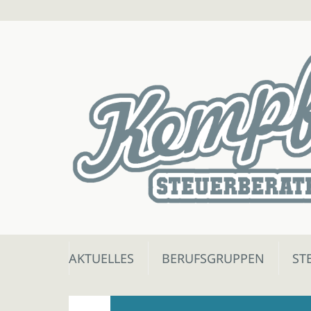
Skip
AKTUELLES
BERUFSGRUPPEN
ST
to
content