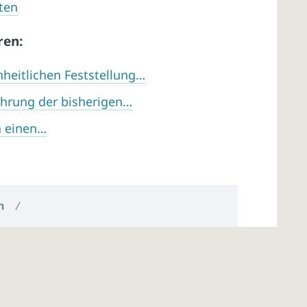
iten
ren:
heitlichen Feststellung…
ührung der bisherigen…
n einen…
n
/