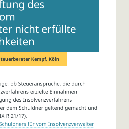
ftung des
vom
er nicht erfüllte
hkeiten
Steuerberater Kempf, Köln
age, ob Steueransprüche, die durch
zverfahrens erzielte Einnahmen
gung des Insolvenzverfahrens
ber dem Schuldner geltend gemacht und
X R 21/17).
Schuldners für vom Insolvenzverwalter