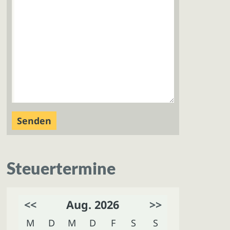
Steuertermine
<<
Aug. 2026
>>
M
D
M
D
F
S
S