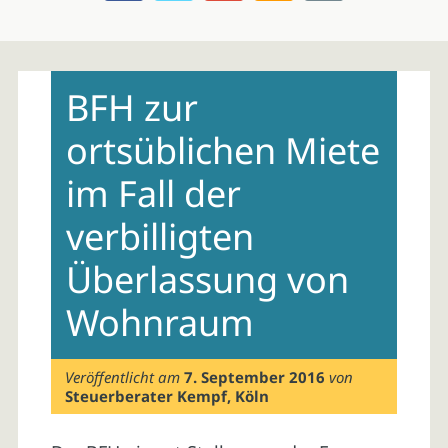
Skip
to
BFH zur
content
ortsüblichen Miete
im Fall der
verbilligten
Überlassung von
Wohnraum
Veröffentlicht am
7. September 2016
von
Steuerberater Kempf, Köln