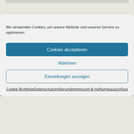
Wir verwenden Cookies, um unsere Website und unseren Service zu
optimieren.
Cookies akzeptieren
Ablehnen
Einstellungen anzeigen
© 2026
Steuerberater Kempf, Köln - Steuerberatung Poll, Porz, Deutz, Mülheim,
Cookie-Richtlinie
Datenschutzerklärung
Impressum & Haftungsausschluss
Vingst, Ostheim, Kalk, Humboldt, Gremberg
Impressum
|
Datenschutz
Jobs & Karriere
Steuerberatung Köln
Formulare Download
Kontakt
Cookie-Richtlinie (EU)
Ihr
Steuerberater in Köln
für
Steuererklärung
,
Einkommensteuer
,