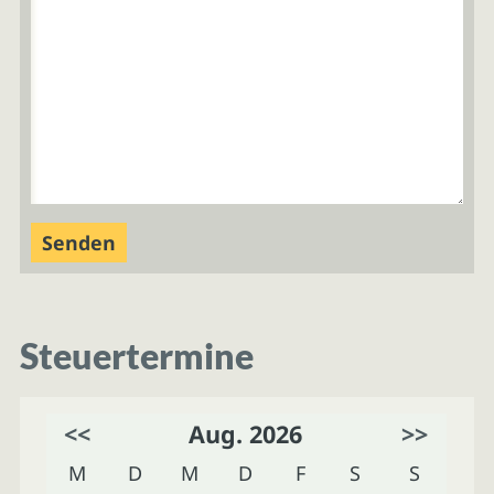
Steuertermine
<<
Aug. 2026
>>
M
D
M
D
F
S
S