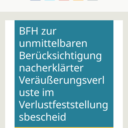
Skip
to
BFH zur
content
unmittelbaren
Berücksichtigung
nacherklärter
Veräußerungsverl
uste im
Verlustfeststellung
sbescheid