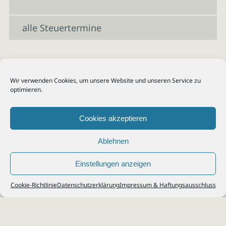
alle Steuertermine
Wir verwenden Cookies, um unsere Website und unseren Service zu
optimieren.
Cookies akzeptieren
Ablehnen
Einstellungen anzeigen
© 2026
Steuerberater Kempf, Köln - Steuerberatung Poll, Porz, Deutz, Mülheim,
Cookie-Richtlinie
Datenschutzerklärung
Impressum & Haftungsausschluss
Vingst, Ostheim, Kalk, Humboldt, Gremberg
Impressum
|
Datenschutz
Jobs & Karriere
Steuerberatung Köln
Formulare Download
Kontakt