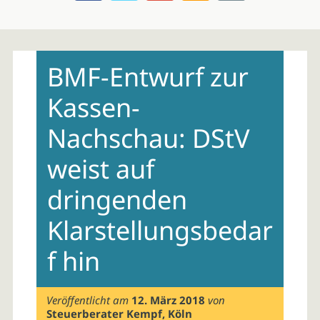
Skip
to
BMF-Entwurf zur
content
Kassen-
Nachschau: DStV
weist auf
dringenden
Klarstellungsbedar
f hin
Veröffentlicht am
12. März 2018
von
Steuerberater Kempf, Köln