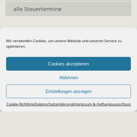
alle Steuertermine
Wir verwenden Cookies, um unsere Website und unseren Service zu
optimieren.
Cookies akzeptieren
Ablehnen
Einstellungen anzeigen
© 2026
Steuerberater Kempf, Köln - Steuerberatung Poll, Porz, Deutz, Mülheim,
Cookie-Richtlinie
Datenschutzerklärung
Impressum & Haftungsausschluss
Vingst, Ostheim, Kalk, Humboldt, Gremberg
Impressum
|
Datenschutz
Jobs & Karriere
Steuerberatung Köln
Formulare Download
Kontakt
Cookie-Richtlinie (EU)