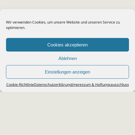
Wir verwenden Cookies, um unsere Website und unseren Service zu
optimieren.
Cookies akzeptieren
Ablehnen
Einstellungen anzeigen
© 2026
Steuerberater Kempf, Köln - Steuerberatung Poll, Porz, Deutz, Mülheim,
Cookie-Richtlinie
Datenschutzerklärung
Impressum & Haftungsausschluss
Vingst, Ostheim, Kalk, Humboldt, Gremberg
Impressum
|
Datenschutz
Jobs & Karriere
Steuerberatung Köln
Formulare Download
Kontakt
Cookie-Richtlinie (EU)
Ihr
Steuerberater in Köln
für
Steuererklärung
,
Einkommensteuer
,
Finanzbuchhaltung
,
Lohnabrechnung
,
Einnahmen-Überschuss-