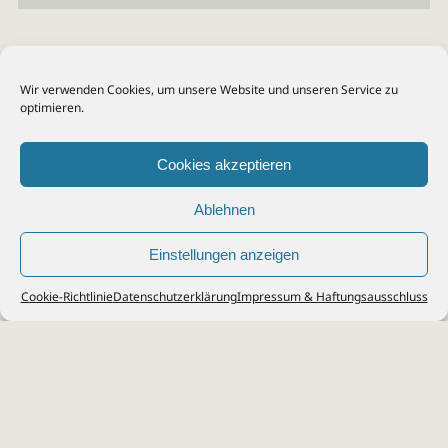
Wir verwenden Cookies, um unsere Website und unseren Service zu
optimieren.
Cookies akzeptieren
Ablehnen
Einstellungen anzeigen
© 2026
Steuerberater Kempf, Köln - Steuerberatung Poll, Porz, Deutz, Mülheim,
Cookie-Richtlinie
Datenschutzerklärung
Impressum & Haftungsausschluss
Vingst, Ostheim, Kalk, Humboldt, Gremberg
Impressum
|
Datenschutz
Jobs & Karriere
Steuerberatung Köln
Formulare Download
Kontakt
Cookie-Richtlinie (EU)
Ihr
Steuerberater in Köln
für
Steuererklärung
,
Einkommensteuer
,