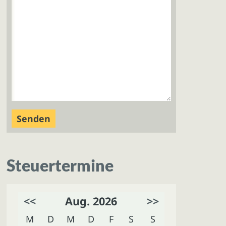
Steuertermine
<<
Aug. 2026
>>
M
D
M
D
F
S
S