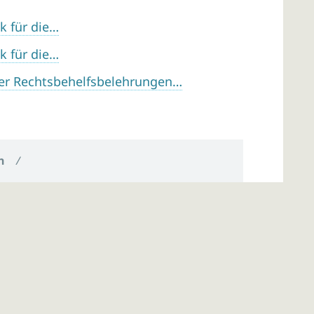
k für die…
k für die…
er Rechtsbehelfsbelehrungen…
n
/