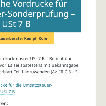
che Vordrucke für
er-Sonderprüfung –
 USt 7 B
teuerberater Kempf, Köln
Vordruckmuster USt 7 B – Bericht über
or. Es sei spätestens mit Bekanntgabe
latt Teil I anzuwenden (Az. III C 3 – S-
cke für die Umsatzsteuer-
USt 7 B
ren: