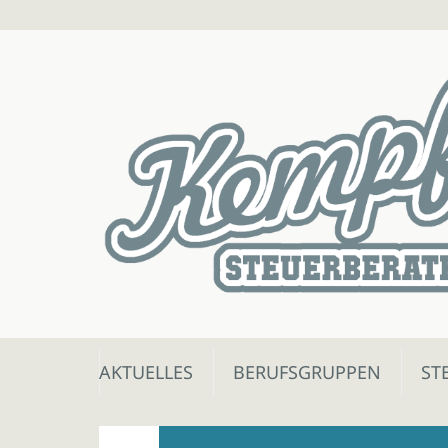
Skip
AKTUELLES
BERUFSGRUPPEN
ST
to
content