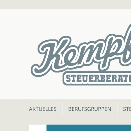
Skip
AKTUELLES
BERUFSGRUPPEN
ST
to
content