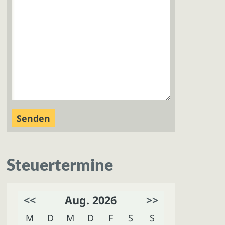
Steuertermine
<<
Aug. 2026
>>
M
D
M
D
F
S
S