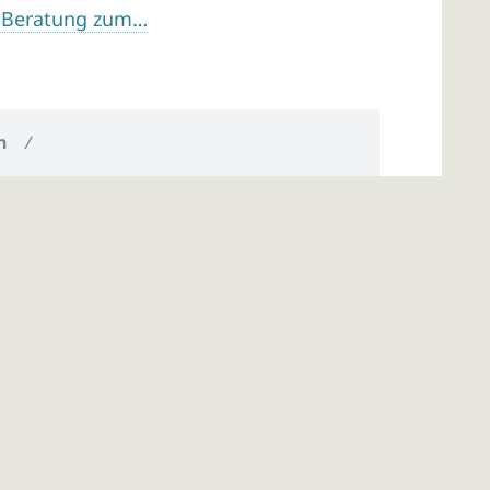
en Beratung zum…
n
/