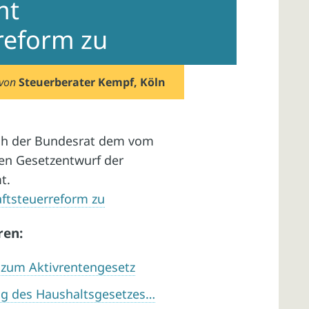
mt
reform zu
von
Steuerberater Kempf, Köln
ch der Bundesrat dem vom
en Gesetzentwurf der
t.
ftsteuerreform zu
ren:
 zum Aktivrentengesetz
ung des Haushaltsgesetzes…