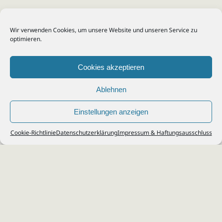
Wir verwenden Cookies, um unsere Website und unseren Service zu
optimieren.
Cookies akzeptieren
Ablehnen
Einstellungen anzeigen
© 2026
Steuerberater Kempf, Köln - Steuerberatung Poll, Porz, Deutz, Mülheim,
Cookie-Richtlinie
Datenschutzerklärung
Impressum & Haftungsausschluss
Vingst, Ostheim, Kalk, Humboldt, Gremberg
Impressum
|
Datenschutz
Jobs & Karriere
Steuerberatung Köln
Formulare Download
Kontakt
Cookie-Richtlinie (EU)
Ihr
Steuerberater in Köln
für
Steuererklärung
,
Einkommensteuer
,
Finanzbuchhaltung
,
Lohnabrechnung
,
Einnahmen-Überschuss-