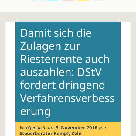
Skip
to
Damit sich die
content
Zulagen zur
Riesterrente auch
auszahlen: DStV
fordert dringend
Verfahrensverbess
erung
Veröffentlicht am
3. November 2016
von
Steuerberater Kempf, Köln