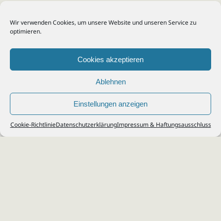
Wir verwenden Cookies, um unsere Website und unseren Service zu
optimieren.
Cookies akzeptieren
Ablehnen
Einstellungen anzeigen
© 2026
Steuerberater Kempf, Köln - Steuerberatung Poll, Porz, Deutz, Mülheim,
Cookie-Richtlinie
Datenschutzerklärung
Impressum & Haftungsausschluss
Vingst, Ostheim, Kalk, Humboldt, Gremberg
Impressum
|
Datenschutz
Jobs & Karriere
Steuerberatung Köln
Formulare Download
Kontakt
Cookie-Richtlinie (EU)
Ihr
Steuerberater in Köln
für
Steuererklärung
,
Einkommensteuer
,
Finanzbuchhaltung
,
Lohnabrechnung
,
Einnahmen-Überschuss-
Rechnung
,
Jahresabschluss
.
Steuerberatung
zu
Erbschaftssteuer
,
Lohnsteu