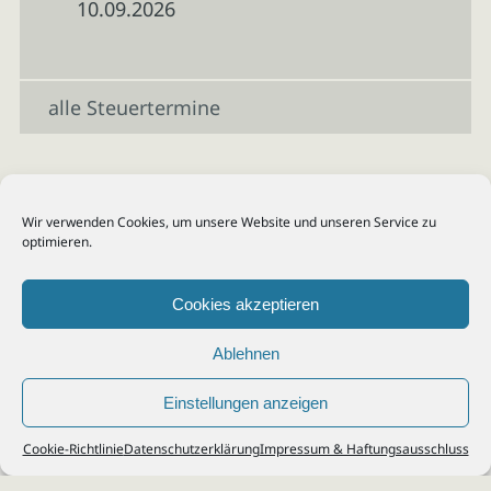
10.09.2026
alle Steuertermine
Wir verwenden Cookies, um unsere Website und unseren Service zu
optimieren.
Cookies akzeptieren
Ablehnen
Einstellungen anzeigen
© 2026
Steuerberater Kempf, Köln - Steuerberatung Poll, Porz, Deutz, Mülheim,
Cookie-Richtlinie
Datenschutzerklärung
Impressum & Haftungsausschluss
Vingst, Ostheim, Kalk, Humboldt, Gremberg