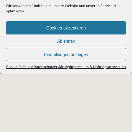
Wir verwenden Cookies, um unsere Website und unseren Service zu
optimieren.
Cookies akzeptieren
Ablehnen
Einstellungen anzeigen
© 2026
Steuerberater Kempf, Köln - Steuerberatung Poll, Porz, Deutz, Mülheim,
Cookie-Richtlinie
Datenschutzerklärung
Impressum & Haftungsausschluss
Vingst, Ostheim, Kalk, Humboldt, Gremberg
Impressum
|
Datenschutz
Jobs & Karriere
Steuerberatung Köln
Formulare Download
Kontakt
Cookie-Richtlinie (EU)
Ihr
Steuerberater in Köln
für
Steuererklärung
,
Einkommensteuer
,
Finanzbuchhaltung
,
Lohnabrechnung
,
Einnahmen-Überschuss-
Rechnung
,
Jahresabschluss
.
Steuerberatung
zu
Erbschaftssteuer
,
Lohnsteu
erjahresausgleich
,
Werbungskosten
,
Fahrtkosten
.
Webdesign & SEO: da Agency, Köln