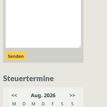
Steuertermine
<<
Aug. 2026
>>
M
D
M
D
F
S
S