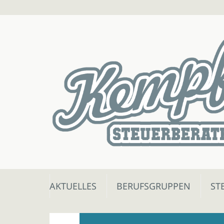
Skip
AKTUELLES
BERUFSGRUPPEN
ST
to
content