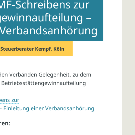
MF-Schreibens zur
gewinnaufteilung –
r Verbandsanhörung
n
Steuerberater Kempf, Köln
 den Verbänden Gelegenheit, zu dem
 Betriebsstättengewinnaufteilung
bens zur
– Einleitung einer Verbandsanhörung
ren: