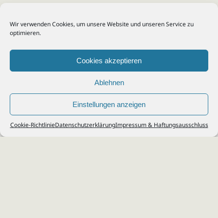
Wir verwenden Cookies, um unsere Website und unseren Service zu
optimieren.
Cookies akzeptieren
Ablehnen
Einstellungen anzeigen
© 2026
Steuerberater Kempf, Köln - Steuerberatung Poll, Porz, Deutz, Mülheim,
Cookie-Richtlinie
Datenschutzerklärung
Impressum & Haftungsausschluss
Vingst, Ostheim, Kalk, Humboldt, Gremberg
Impressum
|
Datenschutz
Jobs & Karriere
Steuerberatung Köln
Formulare Download
Kontakt
Cookie-Richtlinie (EU)
Ihr
Steuerberater in Köln
für
Steuererklärung
,
Einkommensteuer
,
Finanzbuchhaltung
,
Lohnabrechnung
,
Einnahmen-Überschuss-
Rechnung
,
Jahresabschluss
.
Steuerberatung
zu
Erbschaftssteuer
,
Lohnsteu