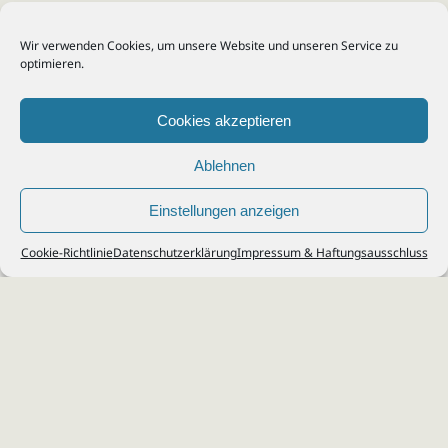
Wir verwenden Cookies, um unsere Website und unseren Service zu
optimieren.
Cookies akzeptieren
Ablehnen
Einstellungen anzeigen
© 2026
Steuerberater Kempf, Köln - Steuerberatung Poll, Porz, Deutz, Mülheim,
Cookie-Richtlinie
Datenschutzerklärung
Impressum & Haftungsausschluss
Vingst, Ostheim, Kalk, Humboldt, Gremberg
Impressum
|
Datenschutz
Jobs & Karriere
Steuerberatung Köln
Formulare Download
Kontakt
Cookie-Richtlinie (EU)
Ihr
Steuerberater in Köln
für
Steuererklärung
,
Einkommensteuer
,
Finanzbuchhaltung
,
Lohnabrechnung
,
Einnahmen-Überschuss-
Rechnung
,
Jahresabschluss
.
Steuerberatung
zu
Erbschaftssteuer
,
Lohnsteu