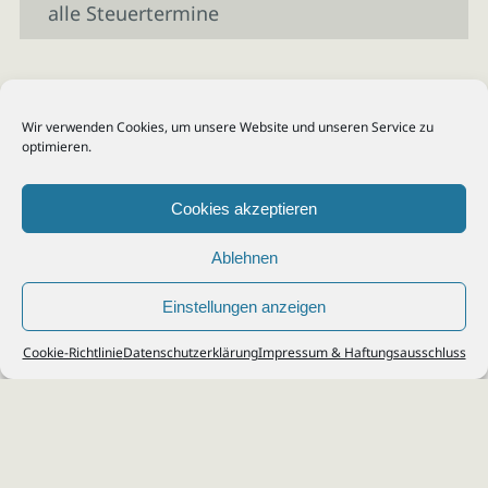
alle Steuertermine
Wir verwenden Cookies, um unsere Website und unseren Service zu
optimieren.
Cookies akzeptieren
Ablehnen
Einstellungen anzeigen
© 2026
Steuerberater Kempf, Köln - Steuerberatung Poll, Porz, Deutz, Mülheim,
Cookie-Richtlinie
Datenschutzerklärung
Impressum & Haftungsausschluss
Vingst, Ostheim, Kalk, Humboldt, Gremberg
Impressum
|
Datenschutz
Jobs & Karriere
Steuerberatung Köln
Formulare Download
Kontakt
Cookie-Richtlinie (EU)