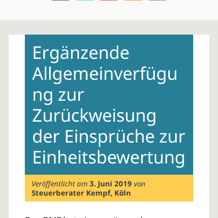
Skip
to
Ergänzende
content
Allgemeinverfügu
ng zur
Zurückweisung
der Einsprüche zur
Einheitsbewertung
Veröffentlicht am
3. Juni 2019
von
Steuerberater Kempf, Köln