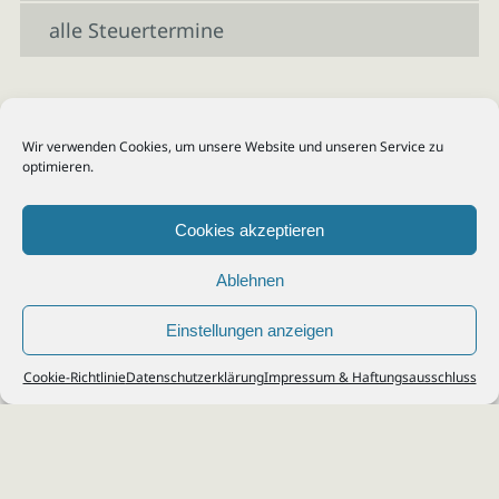
alle Steuertermine
Wir verwenden Cookies, um unsere Website und unseren Service zu
optimieren.
Cookies akzeptieren
Ablehnen
Einstellungen anzeigen
© 2026
Steuerberater Kempf, Köln - Steuerberatung Poll, Porz, Deutz, Mülheim,
Cookie-Richtlinie
Datenschutzerklärung
Impressum & Haftungsausschluss
Vingst, Ostheim, Kalk, Humboldt, Gremberg
Impressum
|
Datenschutz
Jobs & Karriere
Steuerberatung Köln
Formulare Download
Kontakt
Cookie-Richtlinie (EU)