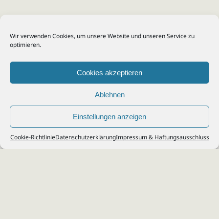
Wir verwenden Cookies, um unsere Website und unseren Service zu
optimieren.
Cookies akzeptieren
Ablehnen
Einstellungen anzeigen
© 2026
Steuerberater Kempf, Köln - Steuerberatung Poll, Porz, Deutz, Mülheim,
Cookie-Richtlinie
Datenschutzerklärung
Impressum & Haftungsausschluss
Vingst, Ostheim, Kalk, Humboldt, Gremberg
Impressum
|
Datenschutz
Jobs & Karriere
Steuerberatung Köln
Formulare Download
Kontakt
Cookie-Richtlinie (EU)
Ihr
Steuerberater in Köln
für
Steuererklärung
,
Einkommensteuer
,
Finanzbuchhaltung
,
Lohnabrechnung
,
Einnahmen-Überschuss-